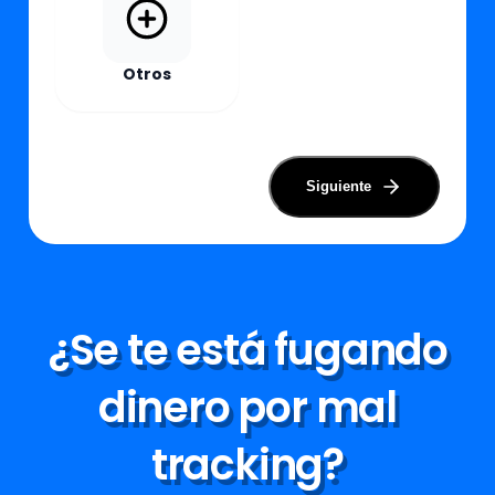
Otros
Siguiente
¿Se te está fugando
dinero por mal
tracking?